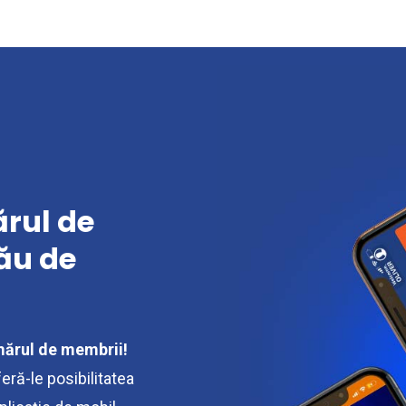
ărul de
ău de
mărul de membrii!
eră-le posibilitatea