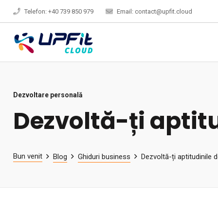
Telefon: +40 739 850 979
Email: contact@upfit.cloud
Dezvoltare personală
Dezvoltă-ți apti
Bun venit
Blog
Ghiduri business
Dezvoltă-ți aptitudinile