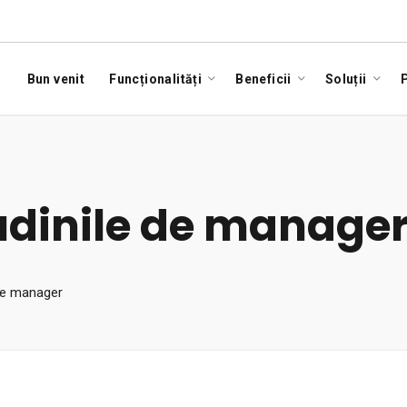
Bun venit
Funcționalități
Beneficii
Soluții
P
tudinile de manage
 de manager