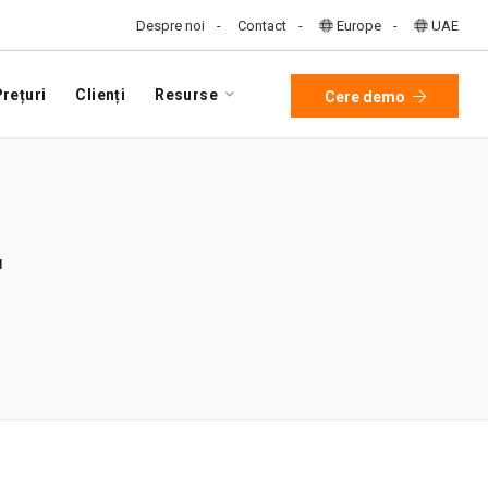
Despre noi
Contact
Europe
UAE
rețuri
Clienți
Resurse
Cere demo
r