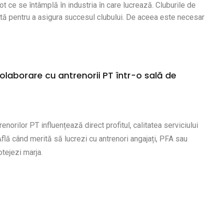
t ce se întâmplă în industria în care lucrează. Cluburile de
ntă pentru a asigura succesul clubului. De aceea este necesar
olaborare cu antrenorii PT într-o sală de
enorilor PT influențează direct profitul, calitatea serviciului
. Află când merită să lucrezi cu antrenori angajați, PFA sau
otejezi marja.