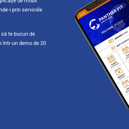
plicație de mobil
de-i prin serviciile
e să te bucuri de
le într-un demo de 20