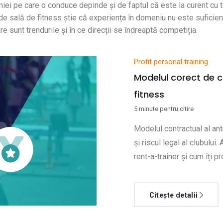
iei pe care o conduce depinde și de faptul că este la curent cu to
 de sală de fitness știe că experiența în domeniu nu este suficie
 sunt trendurile și în ce direcții se îndreaptă competiția.
Profit personal training
Modelul corect de c
fitness
5 minute pentru citire
Modelul contractual al antr
și riscul legal al clubului
rent-a-trainer și cum îți pr
Citește detalii