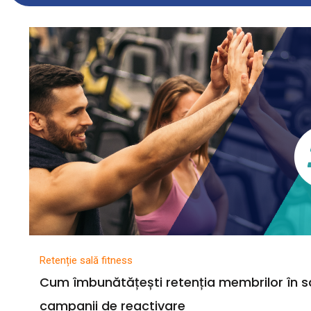
Retenție sală fitness
Cum îmbunătățești retenția membrilor în sa
campanii de reactivare