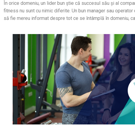
În orice domeniu, un lider bun știe că succesul său și al compan
fitness nu sunt cu nimic diferite. Un bun manager sau operator
să fie mereu informat despre tot ce se întâmplă în domeniu, care