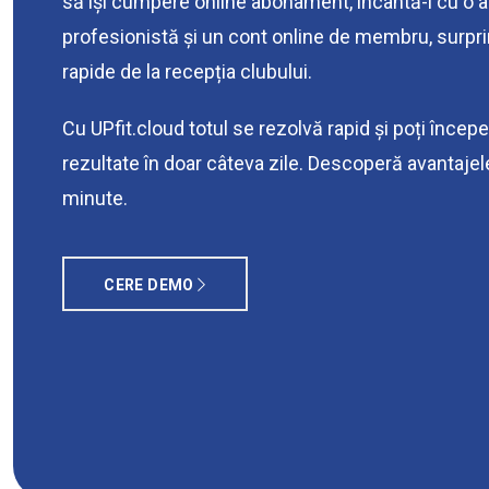
să își cumpere online abonament, încântă-i cu o a
profesionistă și un cont online de membru, surprin
rapide de la recepția clubului.
Cu UPfit.cloud totul se rezolvă rapid și poți încep
rezultate în doar câteva zile. Descoperă avantaje
minute.
CERE DEMO