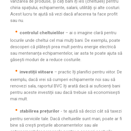
vânzarea de produse, și câți bani îți ies (cheltuieli) pentru
chiria spațiului, echipamente, salarii, utilități și alte costuri.
Acest lucru te ajută să vezi dacă afacerea ta face profit
sau nu.
controlul cheltuielilor
– ai o imagine clară pentru
locurile unde cheltui cel mai mulți bani. De exemplu, poate
descoperi că plătești prea mult pentru energie electrică
sau mentenanța echipamentelor, iar asta te poate ajuta să
găsești moduri de a reduce costurile.
investiții viitoare
– practic îți planifici pentru viitor. De
exemplu, dacă vrei să cumperi echipamente noi sau să
renovezi sala, raportul BVC îți arată dacă ai suficienți bani
pentru aceste investiții sau dacă trebuie să economisești
mai mult.
stabilirea prețurilor
- te ajută să decizi cât să taxezi
pentru serviciile tale. Dacă cheltuielile sunt mari, poate ar fi
bine să crești prețurile abonamentelor sau ale