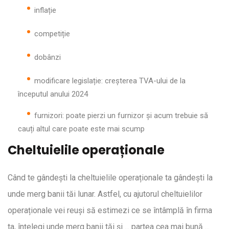
inflație
competiție
dobânzi
modificare legislație: creșterea TVA-ului de la
începutul anului 2024
furnizori: poate pierzi un furnizor și acum trebuie să
cauți altul care poate este mai scump
Cheltuielile operaționale
Când te gândești la cheltuielile operaționale ta gândești la
unde merg banii tăi lunar. Astfel, cu ajutorul cheltuielilor
operaționale vei reuși să estimezi ce se întâmplă în firma
ta, înțelegi unde merg banii tăi și ... partea cea mai bună ...