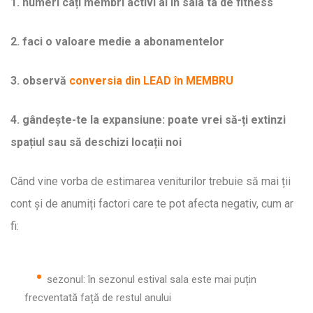
1. numeri câți membri activi ai în sala ta de fitness
2. faci o valoare medie a abonamentelor
3. observă
conversia din LEAD în MEMBRU
4. gândește-te la expansiune: poate vrei să-ți extinzi
spațiul sau să deschizi locații noi
Când vine vorba de estimarea veniturilor trebuie să mai ții
cont și de anumiți factori care te pot afecta negativ, cum ar
fi:
sezonul: în sezonul estival sala este mai puțin
frecventată față de restul anului