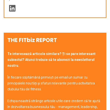
THE FITbiz REPORT
Te interesează articole similare? Ți se pare interesant
subiectul? Atunci trebuie să te abonezi la newsletterul
nostru.
În fiecare săptămână primești pe email un sumar cu
principalele noutăți și sfaturi relevante pentru activitatea
clubului tău de fitness.
Echipa noastră strânge articole utile care credem că te ajută
în dezvoltarea businessului tău - management, leadership,