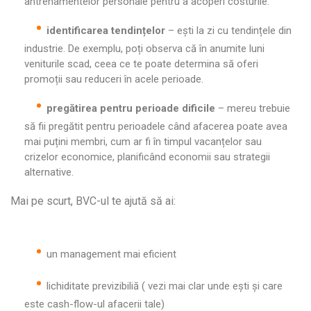
antrenamentelor personale pentru a acoperi costurile.
identificarea tendințelor
– ești la zi cu tendințele din
industrie. De exemplu, poți observa că în anumite luni
veniturile scad, ceea ce te poate determina să oferi
promoții sau reduceri în acele perioade.
pregătirea pentru perioade dificile
– mereu trebuie
să fii pregătit pentru perioadele când afacerea poate avea
mai puțini membri, cum ar fi în timpul vacanțelor sau
crizelor economice, planificând economii sau strategii
alternative.
Mai pe scurt, BVC-ul te ajută să ai:
un management mai eficient
lichiditate previzibiliă ( vezi mai clar unde ești și care
este cash-flow-ul afacerii tale)