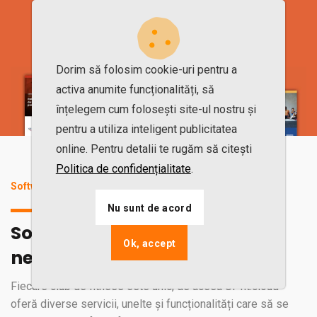
Vezi toate ghidurile
Dorim să folosim cookie-uri pentru a
activa anumite funcționalități, să
înțelegem cum folosești site-ul nostru și
pentru a utiliza inteligent publicitatea
online. Pentru detalii te rugăm să citești
Politica de confidențialitate
.
Software performant pentru rezultate excelente
Nu sunt de acord
Software adaptat exact
Ok, accept
nevoilor activității din sala ta
Fiecare club de fitness este unic, de aceea UPfit.cloud
oferă diverse servicii, unelte și funcționalități care să se