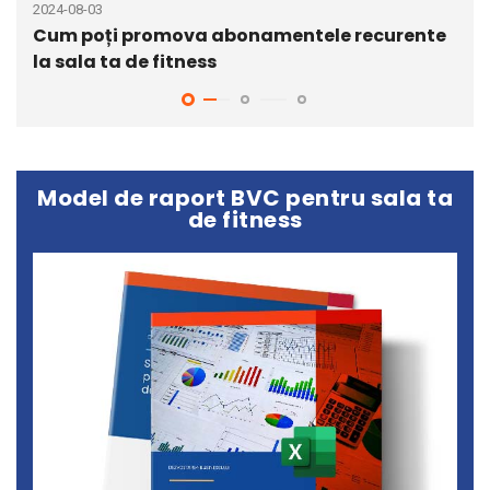
2024-08-03
2021
Cum poți promova abonamentele recurente
De 
la sala ta de fitness
tal
Model de raport BVC pentru sala ta
de fitness