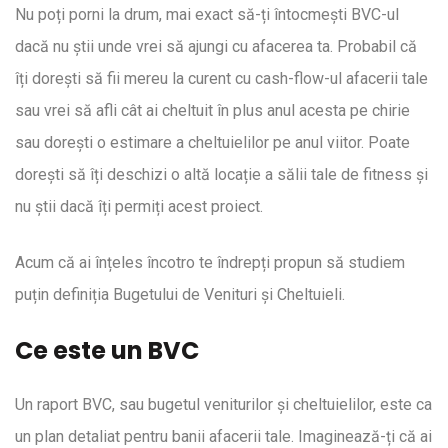
Nu poți porni la drum, mai exact să-ți întocmești BVC-ul
dacă nu știi unde vrei să ajungi cu afacerea ta. Probabil că
îți dorești să fii mereu la curent cu cash-flow-ul afacerii tale
sau vrei să afli cât ai cheltuit în plus anul acesta pe chirie
sau dorești o estimare a cheltuielilor pe anul viitor. Poate
dorești să îți deschizi o altă locație a sălii tale de fitness și
nu știi dacă îți permiți acest proiect.
Acum că ai înțeles încotro te îndrepți propun să studiem
puțin definiția Bugetului de Venituri și Cheltuieli.
Ce este un BVC
Un raport BVC, sau bugetul veniturilor și cheltuielilor, este ca
un plan detaliat pentru banii afacerii tale. Imaginează-ți că ai