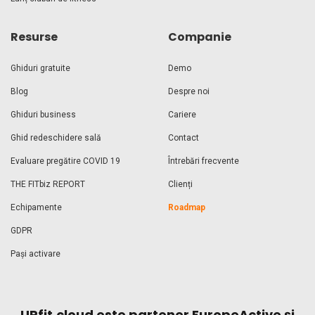
Resurse
Companie
Ghiduri gratuite
Demo
Blog
Despre noi
Ghiduri business
Cariere
Ghid redeschidere sală
Contact
Evaluare pregătire COVID 19
Întrebări frecvente
THE FITbiz REPORT
Clienți
Echipamente
Roadmap
GDPR
Pași activare
UPfit.cloud este partener EuropeActive și