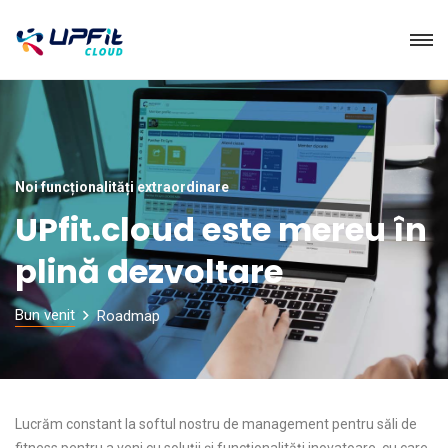
Noi funcționalități extraordinare
UPfit.cloud este mereu în
plină dezvoltare
Bun venit
Roadmap
Lucrăm constant la softul nostru de management pentru săli de