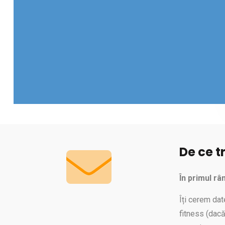
De ce t
În primul râ
Îți cerem dat
fitness (dacă