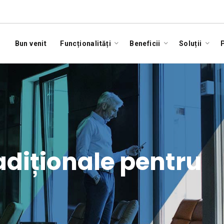
Bun venit
Funcționalități
Beneficii
Soluții
P
adiționale pentru