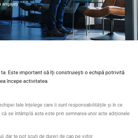
 angajați
a. Este important să îți construiești o echipă potrivită
tea începe activitatea.
ipei tale înțelege care îi sunt responsabilitățile și în ce
a că se întâmplă asta este prin semnarea unor acte adiționale
 dar te pot scuti de dureri de cap pe viitor.