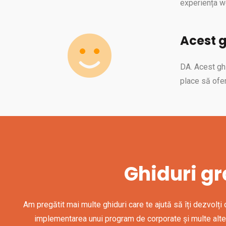
experiența we
Acest g
DA. Acest ghi
place să ofer
Ghiduri gr
Am pregătit mai multe ghiduri care te ajută să îți dezvolți 
implementarea unui program de corporate și multe altele.