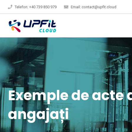
Telefon: +40 739 850 979
Email: contact@upfit.cloud
Exemple de acte 
angajați