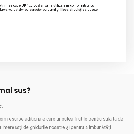
e trimise către
UPfit.cloud
și să fie utilizate în conformitate cu
lucrarea datelor cu caracter personal și libera circulație a acestor
 mai sus?
e.
em resurse adiționale care ar putea fi utile pentru sala ta de
t interesați de ghidurile noastre și pentru a îmbunătăți