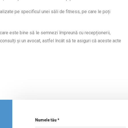
zate pe specificul unei săli de fitness, pe care le poți
are este bine să le semnezi împreună cu recepționerii,
onsulți și un avocat, astfel încât să te asiguri că aceste acte
Numele tău *