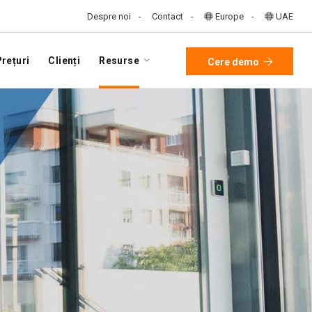
Despre noi
Contact
Europe
UAE
rețuri
Clienți
Resurse
Cere demo