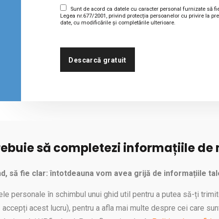
Sunt de acord ca datele cu caracter personal furnizate să fi
Legea nr.677/2001, privind protecția persoanelor cu privire la pre
date, cu modificările și completările ulterioare.
Descarcă gratuit
rebuie să completezi informațiile de
nd, să fie clar: întotdeauna vom avea grijă de informațiile tal
ele personale în schimbul unui ghid util pentru a putea să-ți trimit
 accepți acest lucru), pentru a afla mai multe despre cei care sun