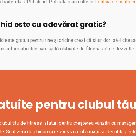
bsite-ului UPfit.cloud. Poți afla mai multe în
Politica de confiden
hid este cu adevărat gratis?
d este gratuit pentru tine și oricine crezi că și-ar dori să-l cite
im informații utile care ajută cluburile de fitness să se dezvolte.
atuite pentru clubul tău
clubul tău de fitness: sfaturi pentru creșterea vânzărilor, manage
 Sunt zeci de ghiduri și e-books cu informații și idei utile pent