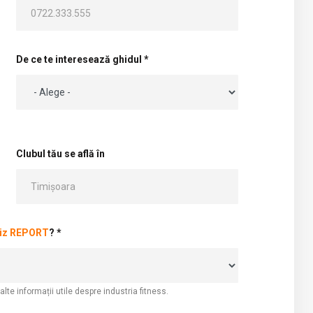
De ce te interesează ghidul *
Clubul tău se află în
biz REPORT
? *
i alte informații utile despre industria fitness.