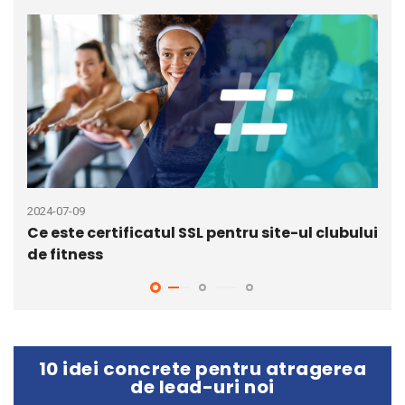
2024-07-09
2024
Ce este certificatul SSL pentru site-ul clubului
Con
de fitness
put
10 idei concrete pentru atragerea
de lead-uri noi