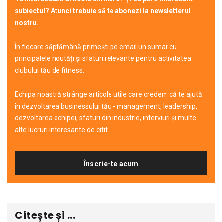
subiectul? Atunci trebuie să te abonezi la newsletterul
nostru.
În fiecare săptămână primești pe email un sumar cu
principalele noutăți și sfaturi relevante pentru activitatea
clubului tău de fitness.
Echipa noastră strânge articole utile care credem că te ajută
în dezvoltarea businessului tău - management, leadership,
dezvoltarea echipei, sfaturi din industrie, interviuri și multe
alte lucruri interesante de citit.
Înscrie-te acum
Citește și ...