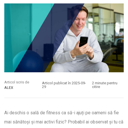
Articol scris de
Articol publicat în 2025-09-
2 minute pentru
29
citire
ALEX
Ai deschis o sală de fitness ca să-i ajuți pe oameni să fie
mai sănătoși și mai activi fizic? Probabil ai observat și tu că