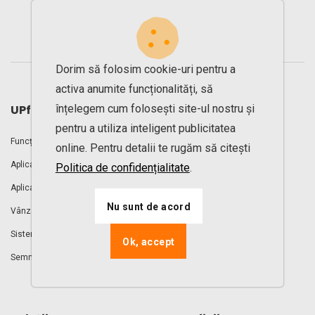
de digitizare.
Dorim să folosim cookie-uri pentru a
activa anumite funcționalități, să
înțelegem cum folosești site-ul nostru și
UPfit.cloud
pentru a utiliza inteligent publicitatea
Funcționalități
Rezervări online clase
online. Pentru detalii te rugăm să citești
Aplicație membri
Cont membru online
Politica de confidențialitate
.
Aplicație antrenori
Antrenamente video online
Nu sunt de acord
Vânzare abonamente online
Clase aerobic LIVE
Sistem de control acces
Management vestiare
Ok, accept
Semnătură electronică
Gestiune sală fitness
Prețuri