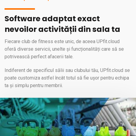
Software adaptat exact
nevoilor activității din sala ta
Fiecare club de fitness este unic, de aceea UPfit.cloud
oferă diverse servicii, unelte și funcționalități care să se
potrivească perfect afacerii tale.
Indiferent de specificul sălii sau clubului tău, UPfit.cloud se
poate customiza astfel încât totul să fie ușor pentru echipa
ta și simplu pentru membrii.