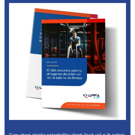
Cum atragi atenția potențialilor clienți (lead-uri) și îți extinzi