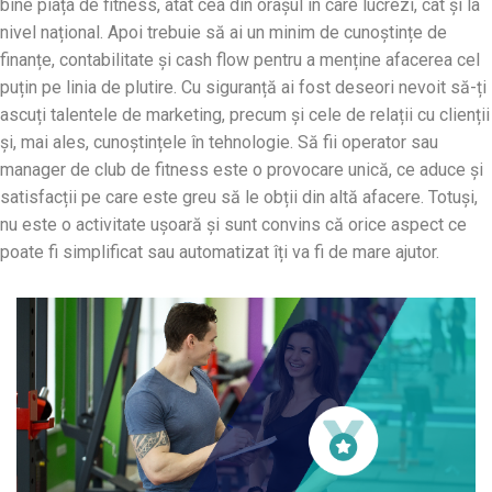
bine piața de fitness, atât cea din orașul în care lucrezi, cât și la
nivel național. Apoi trebuie să ai un minim de cunoștințe de
finanțe, contabilitate și cash flow pentru a menține afacerea cel
puțin pe linia de plutire. Cu siguranță ai fost deseori nevoit să-ți
ascuți talentele de marketing, precum și cele de relații cu clienții
și, mai ales, cunoștințele în tehnologie. Să fii operator sau
manager de club de fitness este o provocare unică, ce aduce și
satisfacții pe care este greu să le obții din altă afacere. Totuși,
nu este o activitate ușoară și sunt convins că orice aspect ce
poate fi simplificat sau automatizat îți va fi de mare ajutor.