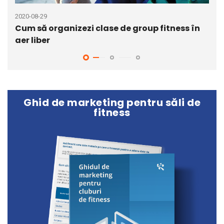
2020-08-29
2020
Cum să organizezi clase de group fitness în
7 a
aer liber
vii
Ghid de marketing pentru săli de
fitness