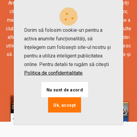
Am pregătit mai multe ghiduri care te ajută să îți dezvolți
clubul tău de fitness: sfaturi pentru creșterea vânzărilor,
managementul lead-urilor, optimizarea promovării online a
clubului, implementarea unui program de corporate și multe
Dorim să folosim cookie-uri pentru a
altele. Sunt zeci de ghiduri și e-books cu informații și idei
activa anumite funcționalități, să
utile pentru cluburile de fitness ambițioase, care își doresc
înțelegem cum folosești site-ul nostru și
să se folosească de toate uneltele disponibile pentru a-și
pentru a utiliza inteligent publicitatea
crește afacerea și numărul de membri.
online. Pentru detalii te rugăm să citești
Politica de confidențialitate
.
Vezi toate ghidurile
Nu sunt de acord
Ok, accept