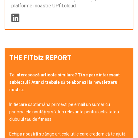
platformei noastre UPfit.cloud.
THE FITbiz REPORT
Te interesează articole similare? Ți se pare interesant
subiectul? Atunci trebuie să te abonezi la newsletterul
nostru.
În fiecare săptămână primești pe email un sumar cu
principalele noutăți și sfaturi relevante pentru activitatea
clubului tău de fitness.
Echipa noastră strânge articole utile care credem că te ajută