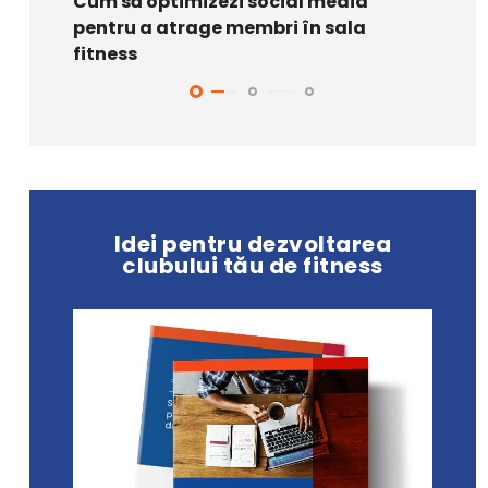
Cum s
Cum să optimizezi social media
din sa
pentru a atrage membri în sala
fitness
Idei pentru dezvoltarea
clubului tău de fitness