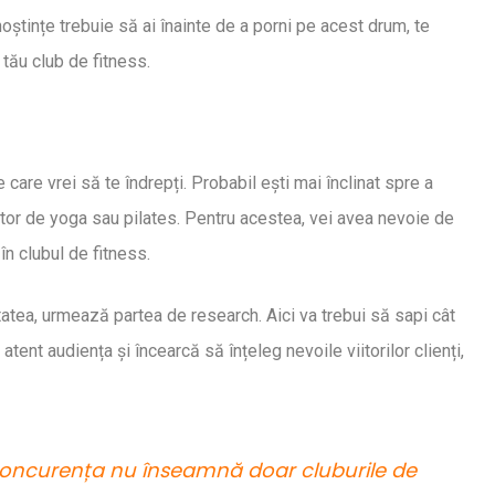
le abonamentelor
ștințe trebuie să ai înainte de a porni pe acest drum, te
tău club de fitness.
 care vrei să te îndrepți. Probabil ești mai înclinat spre a
uctor de yoga sau pilates. Pentru acestea, vei avea nevoie de
în clubul de fitness.
tatea, urmează partea de research. Aici va trebui să sapi cât
tent audiența și încearcă să înțeleg nevoile viitorilor clienți,
 concurența nu înseamnă doar cluburile de