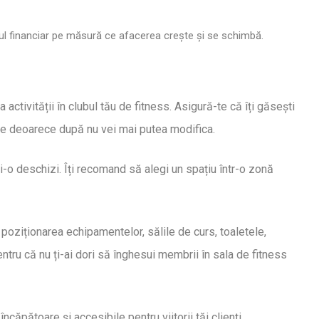
anul financiar pe măsură ce afacerea crește și se schimbă.
 activității în clubul tău de fitness. Asigură-te că îți găsești
te deoarece după nu vei mai putea modifica.
ți-o deschizi. Îți recomand să alegi un spațiu într-o zonă
poziționarea echipamentelor, sălile de curs, toaletele,
entru că nu ți-ai dori să înghesui membrii în sala de fitness
căpătoare și accesibile pentru viitorii tăi clienți,