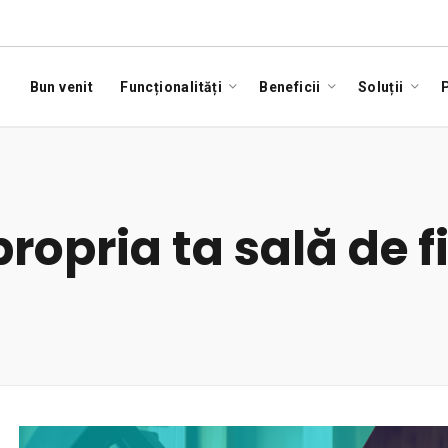
Bun venit
Funcționalități
Beneficii
Soluții
P
ropria ta sală de f