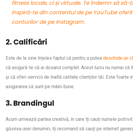
fitness locale, ci și virtuale. Te îndemn să să
inspiră-te din contentul de pe YouTube oferit 
conturilor de pe Instagram.
2. Calificări
Este de la sine înțeles faptul că pentru a putea
deschide un cl
că asigură-te că ai dosarul complet. Acest lucru nu numai că îț
și că oferi servicii de înaltă calitate clienților tăi. Este foar
asigurarea că sunt pe mâini bune.
3. Brandingul
Acum urmează partea creativă, în care îți cauți numele potrivit b
găsirea unei denumiri, îți recomand să cauți pe internet genera