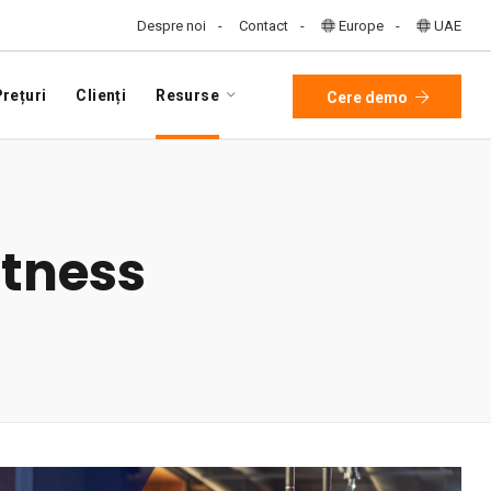
Despre noi
Contact
Europe
UAE
rețuri
Clienți
Resurse
Cere demo
itness