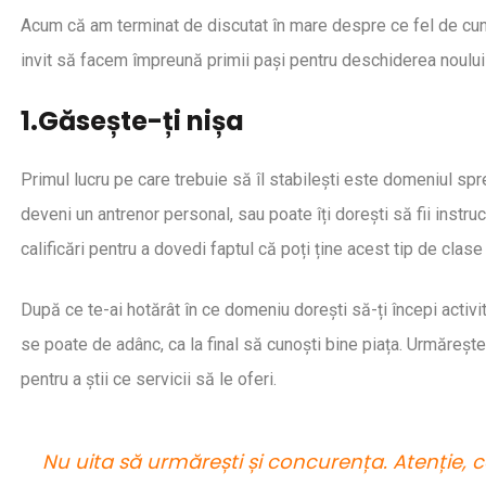
ă păstrezi retenția membrilor
Beneficiile reale a
la de fitness în august
recurente în fitness
Acum că am terminat de discutat în mare despre ce fel de cuno
invit să facem împreună primii pași pentru deschiderea noului 
1.Găsește-ți nișa
Primul lucru pe care trebuie să îl stabilești este domeniul spre
deveni un antrenor personal, sau poate îți dorești să fii instr
calificări pentru a dovedi faptul că poți ține acest tip de clase 
După ce te-ai hotărât în ce domeniu dorești să-ți începi activi
se poate de adânc, ca la final să cunoști bine piața. Urmărește a
pentru a știi ce servicii să le oferi.
Nu uita să urmărești și concurența. Atenție,