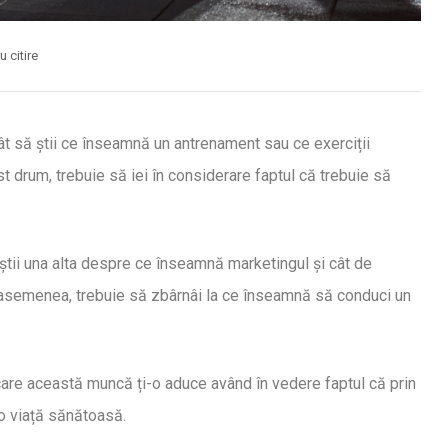
 citire
 să știi ce înseamnă un antrenament sau ce exerciții
t drum, trebuie să iei în considerare faptul că trebuie să
știi una alta despre ce înseamnă marketingul și cât de
e asemenea, trebuie să zbârnâi la ce înseamnă să conduci un
pe care această muncă ți-o aduce având în vedere faptul că prin
 o viață sănătoasă.