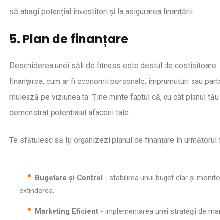
să atragi potențial investitori și la asigurarea finanțării.
5. Plan de finanțare
Deschiderea unei săli de fitness este destul de costisitoare. 
finanțarea, cum ar fi economii personale, împrumuturi sau parten
mulează pe viziunea ta. Ține minte faptul că, cu cât planul tău 
demonstrat potențialul afacerii tale.
Te sfătuiesc să îți organizezi planul de finanțare în următorul f
Bugetare și Control
- stabilirea unui buget clar și monit
extinderea.
Marketing Eficient
- implementarea unei strategii de mark