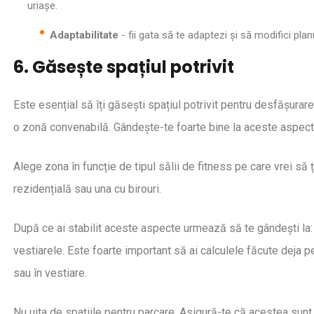
uriașe.
Adaptabilitate
- fii gata să te adaptezi și să modifici pl
6. Găsește spațiul potrivit
Este esențial să îți găsești spațiul potrivit pentru desfășurarea
o zonă convenabilă. Gândește-te foarte bine la aceste aspec
Alege zona în funcție de tipul sălii de fitness pe care vrei să 
rezidențială sau una cu birouri.
După ce ai stabilit aceste aspecte urmează să te gândești la: 
vestiarele. Este foarte important să ai calculele făcute deja p
sau în vestiare.
Nu uita de spațiile pentru parcare. Asigură-te că acestea sunt în