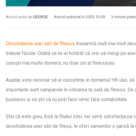
Articol scris de
GEORGE
Articol publicat în 2023-10-09
3 minute pentru
Deschiderea unei săli de fitness
înseamnă mult mai mult decât
trebuie făcute. Odată ce te-ai hotărât că vrei să mergi pe aces
cunoști mai multe domenii, nu doar cel al fitnessului.
Așadar, este necesar să ai cunoștințe în domeniul HR-ului, să 
importante sunt campaniile în viitoarea ta sală de fitness. D
business și să știi că nu poți face nimic fără contabilitate.
Știu că este greu, însă la finalul zilei, vei simți satisfacția 
deschiderea unei săli de fitess, le oferi oamenilor o șansă la
-22
2025-09-16