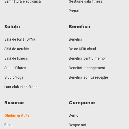
Semnătură electronică
Gestiune sală fitness
Prețuri
Soluții
Beneficii
Sălă de forță (GYM)
Beneficii
Sălă de aerobic
De ce UPfit.cloud
Sală de fitness
Beneficii pentru membri
Studio Pilates
Beneficii management
Studio Yoga
Beneficii echipă recepție
Lanț cluburi de fitness
Resurse
Companie
Ghiduri gratuite
Demo
Blog
Despre noi