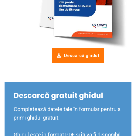
Descarcă ghidul
Descarcă gratuit ghidul
Completează datele tale în formular pentru a
primi ghidul gratuit.
Ghidul este în format PDF și îți va fi disponibil