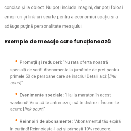
concise și la obiect. Nu poți include imagini, dar poți folosi
emoji-uri și link-uri scurte pentru a economisi spațiu și a
adăuga puțină personalitate mesajului.
Exemple de mesaje care funcționează
Promoții și reduceri:
"Nu rata oferta noastră
specială de vară! Abonamente la jumătate de preț pentru
primele 50 de persoane care se înscriu! Detalii aici: [
link
scurt
]"
Evenimente speciale:
"Hai la maraton în acest
weekend! Vino să te antrenezi și să te distrezi. Înscrie-te
acum: [
link scurt
]"
Reînnoiri de abonamente:
"Abonamentul tău expiră
în curând! Reînnoiește-l azi și primești 10% reducere.