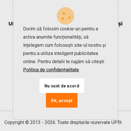
UPfit.cloud este partener EuropeActive și
Dorim să folosim cookie-uri pentru a
Romania Active
activa anumite funcționalități, să
înțelegem cum folosești site-ul nostru și
pentru a utiliza inteligent publicitatea
online. Pentru detalii te rugăm să citești
Politica de confidențialitate
.
Nu sunt de acord
Ok, accept
Copyright © 2013 - 2026. Toate drepturile rezervate UPfit