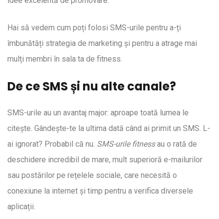
idee excelentă de promovare.
Hai să vedem cum poți folosi SMS-urile pentru a-ți
îmbunătăți strategia de marketing și pentru a atrage mai
mulți membri în sala ta de fitness.
De ce SMS și nu alte canale?
SMS-urile au un avantaj major: aproape toată lumea le
citește. Gândește-te la ultima dată când ai primit un SMS. L-
ai ignorat? Probabil că nu.
SMS-urile fitness
au o rată de
deschidere incredibil de mare, mult superioră e-mailurilor
sau postărilor pe rețelele sociale, care necesită o
conexiune la internet și timp pentru a verifica diversele
aplicații.