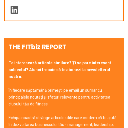
THE FITbiz REPORT
Te interesează articole similare? Ți se pare interesant
subiectul? Atunci trebuie să te abonezi la newsletterul
nostru.
În fiecare săptămână primești pe email un sumar cu
principalele noutăți și sfaturi relevante pentru activitatea
clubului tău de fitness.
Echipa noastră strânge articole utile care credem că te ajută
în dezvoltarea businessului tău - management, leadership,