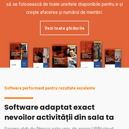
să se folosească de toate uneltele disponibile pentru a-și
crește afacerea și numărul de membri.
Vezi toate ghidurile
Software performant pentru rezultate excelente
Software adaptat exact
nevoilor activității din sala ta
Fiecare club de fitness este unic, de aceea UPfit.cloud