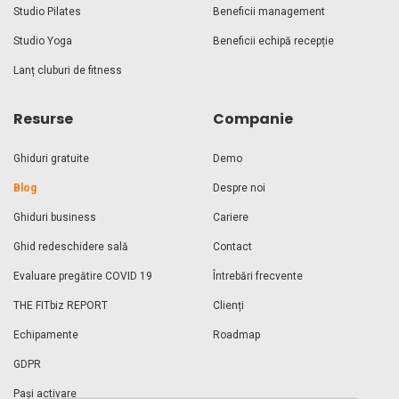
Studio Pilates
Beneficii management
Studio Yoga
Beneficii echipă recepție
Lanț cluburi de fitness
Resurse
Companie
Ghiduri gratuite
Demo
Blog
Despre noi
Ghiduri business
Cariere
Ghid redeschidere sală
Contact
Evaluare pregătire COVID 19
Întrebări frecvente
THE FITbiz REPORT
Clienți
Echipamente
Roadmap
GDPR
Pași activare