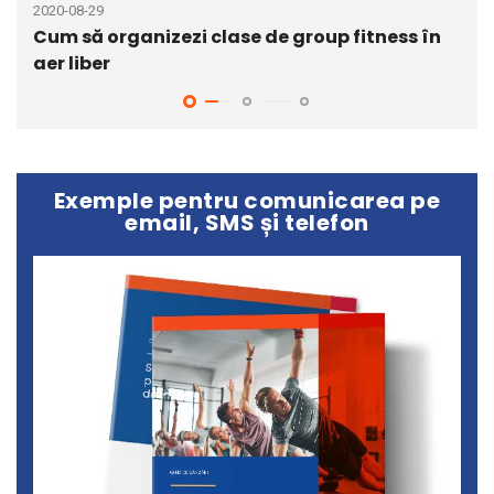
2020-08-29
2020
Cum să organizezi clase de group fitness în
Cum
aer liber
sig
Exemple pentru comunicarea pe
email, SMS și telefon