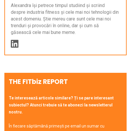
Alexandra își petrece timpul studiind și scriind
despre industria fitness și cele mai noi tehnologii din
acest domeniu. Știe mereu care sunt cele mai noi
trenduri și provocări în online, dar și cum să
găsească cele mai bune meme.
THE FITbiz REPORT
Te interesează articole similare? Ți se pare interesant
subiectul? Atunci trebuie să te abonezi la newsletterul
nostru.
În fiecare săptămână primești pe email un sumar cu