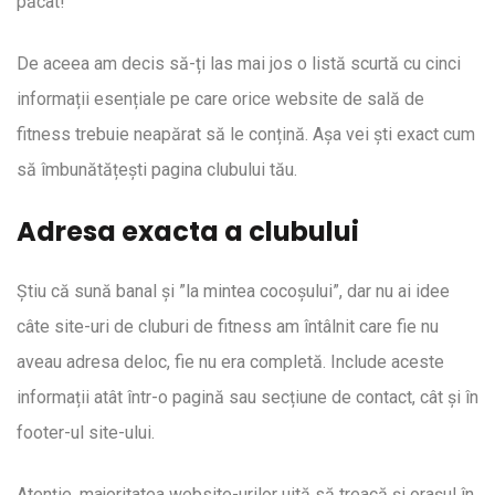
păcat!
De aceea am decis să-ți las mai jos o listă scurtă cu cinci
informații esențiale pe care orice website de sală de
fitness trebuie neapărat să le conțină. Așa vei ști exact cum
să îmbunătățești pagina clubului tău.
Adresa exacta a clubului
Știu că sună banal și ”la mintea cocoșului”, dar nu ai idee
câte site-uri de cluburi de fitness am întâlnit care fie nu
aveau adresa deloc, fie nu era completă. Include aceste
informații atât într-o pagină sau secțiune de contact, cât și în
footer-ul site-ului.
Atenție, majoritatea website-urilor uită să treacă și orașul în