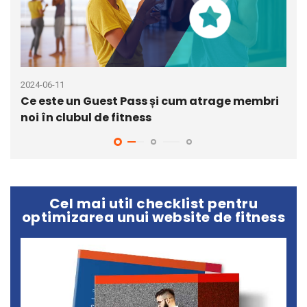
2024-06-11
2020
Ce este un Guest Pass și cum atrage membri
7 i
noi în clubul de fitness
sal
Cel mai util checklist pentru
optimizarea unui website de fitness