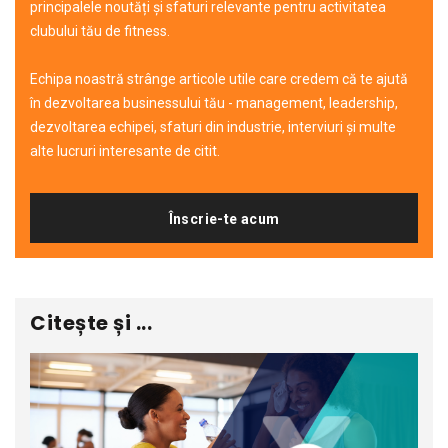
principalele noutăți și sfaturi relevante pentru activitatea
clubului tău de fitness.
Echipa noastră strânge articole utile care credem că te ajută
în dezvoltarea businessului tău - management, leadership,
dezvoltarea echipei, sfaturi din industrie, interviuri și multe
alte lucruri interesante de citit.
Înscrie-te acum
Citește și ...