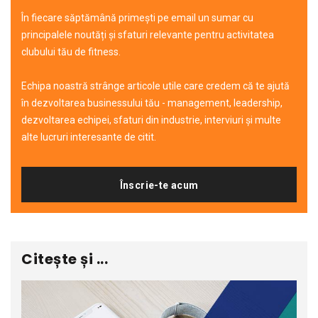
În fiecare săptămână primești pe email un sumar cu
principalele noutăți și sfaturi relevante pentru activitatea
clubului tău de fitness.
Echipa noastră strânge articole utile care credem că te ajută
în dezvoltarea businessului tău - management, leadership,
dezvoltarea echipei, sfaturi din industrie, interviuri și multe
alte lucruri interesante de citit.
Înscrie-te acum
Citește și ...