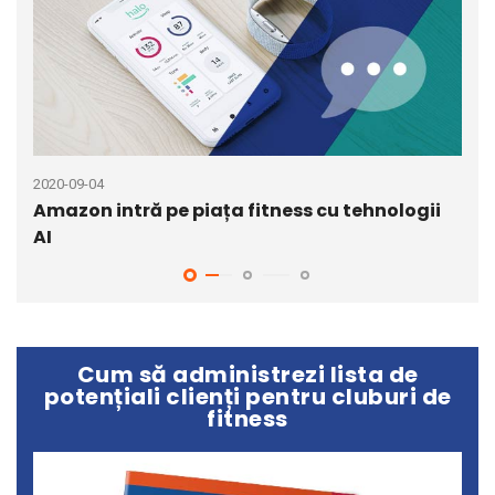
2020-09-04
2020
Amazon intră pe piața fitness cu tehnologii
Cum
AI
reg
Cum să administrezi lista de
potențiali clienți pentru cluburi de
fitness