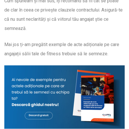
Cum spuneam și mai sus, îți recomand să fii cât se poate
de clar în ceea ce privește clauzele contractului. Asigură-te
că nu sunt neclarități și că viitorul tău angajat știe ce
semnează.
Mai jos ți-am pregătit exemple de acte adiționale pe care
angajații sălii tale de fitness trebuie să le semneze.