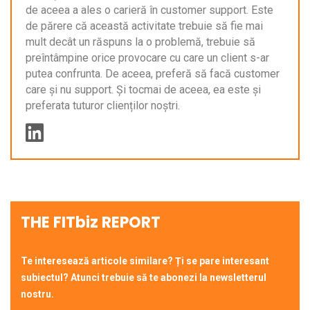
de aceea a ales o carieră în customer support. Este
de părere că această activitate trebuie să fie mai
mult decât un răspuns la o problemă, trebuie să
preîntâmpine orice provocare cu care un client s-ar
putea confrunta. De aceea, preferă să facă customer
care și nu support. Și tocmai de aceea, ea este și
preferata tuturor clienților noștri.
THE FITbiz REPORT
Te interesează articole similare? Ți se pare interesant
subiectul? Atunci trebuie să te abonezi la newsletterul
nostru.