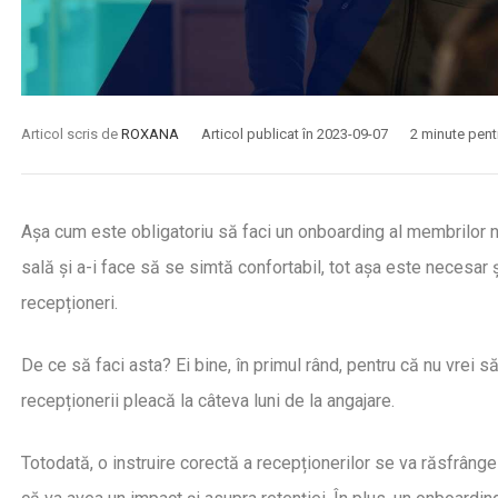
Articol scris de
ROXANA
Articol publicat în 2023-09-07
2 minute pentr
Așa cum este obligatoriu să faci un onboarding al membrilor no
sală și a-i face să se simtă confortabil, tot așa este necesar 
recepționeri.
De ce să faci asta? Ei bine, în primul rând, pentru că nu vrei s
recepționerii pleacă la câteva luni de la angajare.
Totodată, o instruire corectă a recepționerilor se va răsfrân