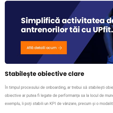
Stabilește obiective clare
În timpul procesului de onboarding, ar trebui să stabilești obie
obiective ar putea fi legate de performanța sa la locul de mu
exemplu, îi poți stabili un KPI de vânzare, precum și o modalit