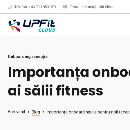
Telefon: +40 739 850 979
Email: contact@upfit.cloud
Onboarding recepție
Importanța onboa
ai sălii fitness
Bun venit
Blog
Importanța onboardingului pentru noii recepți