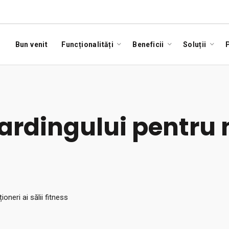
Bun venit
Funcționalități
Beneficii
Soluții
P
rdingului pentru n
oneri ai sălii fitness