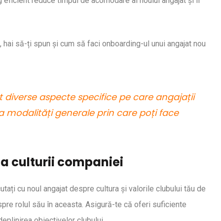
g eficient reduce timpul de acomodare al noului angajat și îi
ța fitness cu
 hai să-ți spun și cum să faci onboarding-ul unui angajat nou
unt diverse aspecte specifice pe care angajații
va modalități generale prin care poți face
 a culturii companiei
ați cu noul angajat despre cultura și valorile clubului tău de
re rolul său în aceasta. Asigură-te că oferi suficiente
deplinirea obiectivelor clubului.