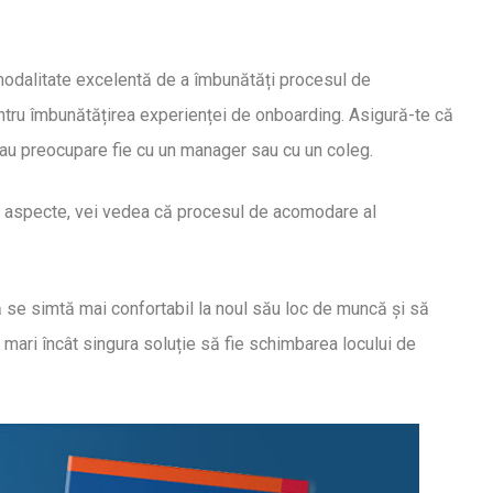
 modalitate excelentă de a îmbunătăți procesul de
ntru îmbunătățirea experienței de onboarding. Asigură-te că
sau preocupare fie cu un manager sau cu un coleg.
te aspecte, vei vedea că procesul de acomodare al
 se simtă mai confortabil la noul său loc de muncă și să
ari încât singura soluție să fie schimbarea locului de