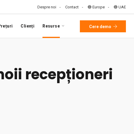
Despre noi
Contact
Europe
UAE
rețuri
Clienți
Resurse
Cere demo
oii recepționeri