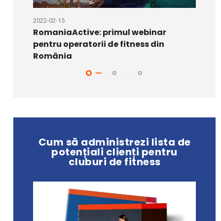
2022-02-15
2021-06
RomaniaActive: primul webinar
Cum s
pentru operatorii de fitness din
pentru
România
Cum să administrezi lista de
potențiali clienți pentru
cluburi de fitness