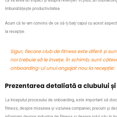
că va avea un impact și asupra retenției. În plus, un onboardin
îmbunătățește productivitatea.
-08
2020-09-04
ă faci un email de newsletter
Amazon intră pe pia
 sala ta de fitness
tehnologii AI
Acum că te-am convins de ce să-ți bați capul cu acest aspect,
la recepție.
Sigur, fiecare club de fitness este diferit și s
noi trebuie să le învețe. În schimb, sunt câte
onboarding-ul unui angajat nou la recepție:
Prezentarea detaliată a clubului și
La începutul procesului de onboarding, este important să discut
fitness, despre misiunea și viziunea companiei, precum și desp
informații despre industria de fitness și despre rolul său în în