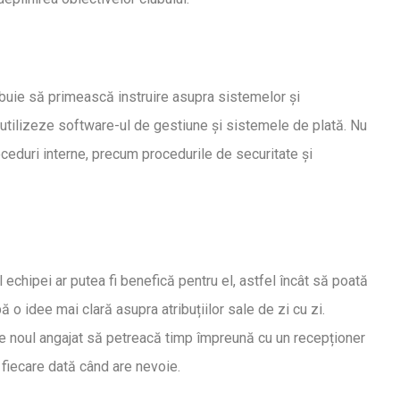
ebuie să primească instruire asupra sistemelor și
ă utilizeze software-ul de gestiune și sistemele de plată. Nu
roceduri interne, precum procedurile de securitate și
echipei ar putea fi benefică pentru el, astfel încât să poată
 o idee mai clară asupra atribuțiilor sale de zi cu zi.
e noul angajat să petreacă timp împreună cu un recepționer
 fiecare dată când are nevoie.