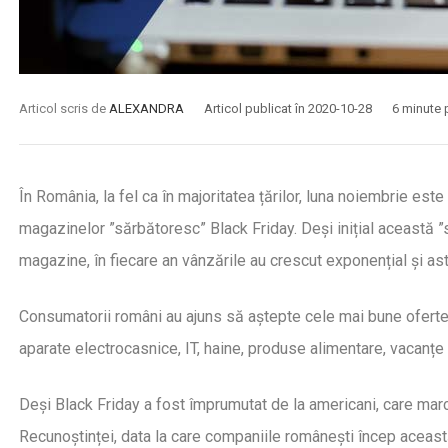
Articol scris de
ALEXANDRA
Articol publicat în 2020-10-28
6 minute p
În România, la fel ca în majoritatea țărilor, luna noiembrie est
magazinelor ”sărbătoresc” Black Friday. Deși inițial această 
magazine, în fiecare an vânzările au crescut exponențial și as
Consumatorii români au ajuns să aștepte cele mai bune oferte a
aparate electrocasnice, IT, haine, produse alimentare, vacanțe 
Deși Black Friday a fost împrumutat de la americani, care m
Recunoștinței, data la care companiile românești încep această