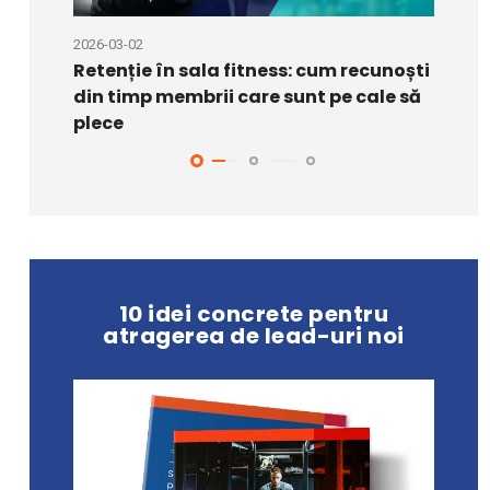
2026-03-02
2021-02
Retenție în sala fitness: cum recunoști
5 pași
din timp membrii care sunt pe cale să
abona
plece
10 idei concrete pentru
atragerea de lead-uri noi