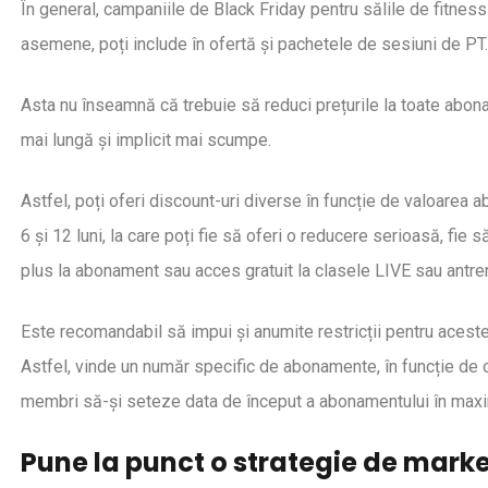
În general, campaniile de Black Friday pentru sălile de fitn
asemene, poți include în ofertă și pachetele de sesiuni de PT.
Asta nu înseamnă că trebuie să reduci prețurile la toate abon
mai lungă și implicit mai scumpe.
Astfel, poți oferi discount-uri diverse în funcție de valoare
6 și 12 luni, la care poți fie să oferi o reducere serioasă, fie s
plus la abonament sau acces gratuit la clasele LIVE sau antre
Este recomandabil să impui și anumite restricții pentru acest
Astfel, vinde un număr specific de abonamente, în funcție de
membri să-și seteze data de început a abonamentului în maxi
Pune la punct o strategie de mark