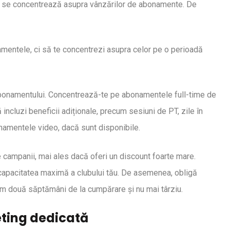
ess se concentrează asupra vânzărilor de abonamente. De
amentele, ci să te concentrezi asupra celor pe o perioadă
a abonamentului. Concentrează-te pe abonamentele full-time de
ă incluzi beneficii adiționale, precum sesiuni de PT, zile în
namentele video, dacă sunt disponibile.
e campanii, mai ales dacă oferi un discount foarte mare.
 capacitatea maximă a clubului tău. De asemenea, obligă
m două săptămâni de la cumpărare și nu mai târziu.
eting dedicată