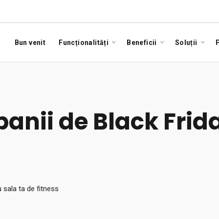
Bun venit
Funcționalități
Beneficii
Soluții
P
nii de Black Frida
 sala ta de fitness