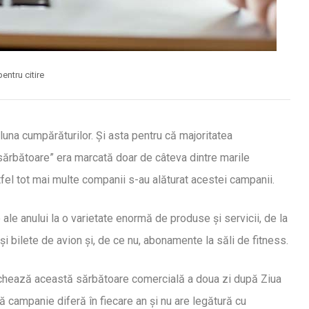
entru citire
e luna cumpărăturilor. Și asta pentru că majoritatea
”sărbătoare” era marcată doar de câteva dintre marile
tfel tot mai multe companii s-au alăturat acestei campanii.
le anului la o varietate enormă de produse și servicii, de la
și bilete de avion și, de ce nu, abonamente la săli de fitness.
archează această sărbătoare comercială a doua zi după Ziua
 campanie diferă în fiecare an și nu are legătură cu