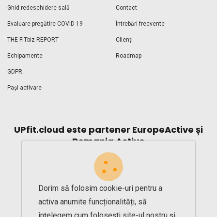
Ghid redeschidere sală
Contact
Evaluare pregătire COVID 19
Întrebări frecvente
THE FITbiz REPORT
Clienți
Echipamente
Roadmap
GDPR
Pași activare
UPfit.cloud este partener EuropeActive și
Romania Active
Dorim să folosim cookie-uri pentru a
activa anumite funcționalități, să
înțelegem cum folosești site-ul nostru și