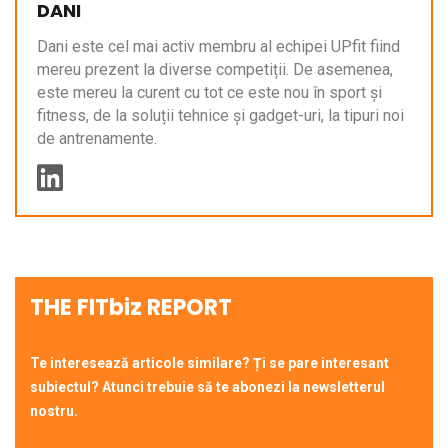
DANI
Dani este cel mai activ membru al echipei UPfit fiind
mereu prezent la diverse competiții. De asemenea,
este mereu la curent cu tot ce este nou în sport și
fitness, de la soluții tehnice și gadget-uri, la tipuri noi
de antrenamente.
THE FITbiz REPORT
Te interesează articole similare? Ți se pare interesant
subiectul? Atunci trebuie să te abonezi la newsletterul
nostru.