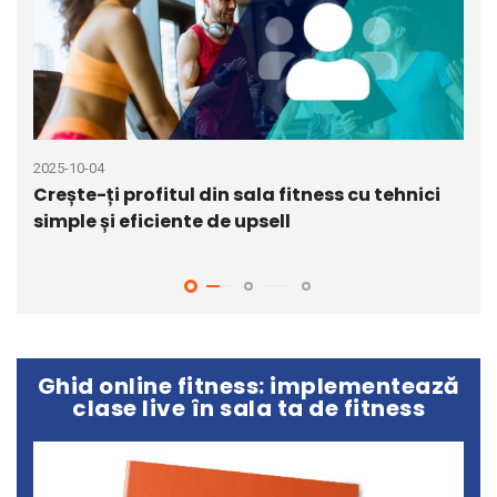
2025-10-04
2026
Crește-ți profitul din sala fitness cu tehnici
Str
simple și eficiente de upsell
cum
per
Ghid online fitness: implementează
clase live în sala ta de fitness