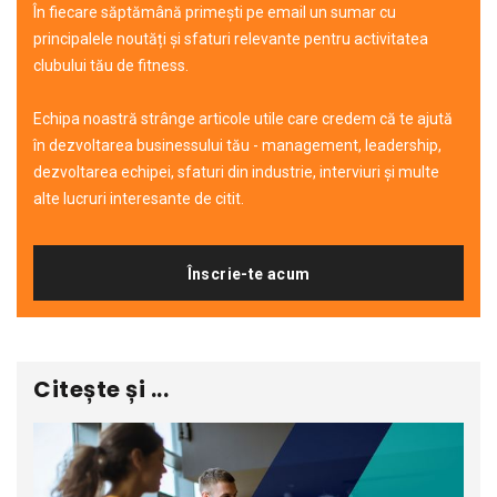
În fiecare săptămână primești pe email un sumar cu
principalele noutăți și sfaturi relevante pentru activitatea
clubului tău de fitness.
Echipa noastră strânge articole utile care credem că te ajută
în dezvoltarea businessului tău - management, leadership,
dezvoltarea echipei, sfaturi din industrie, interviuri și multe
alte lucruri interesante de citit.
Înscrie-te acum
Citește și ...