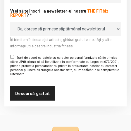
Vrei să te înscrii la newsletter-ul nostru
THE FITbiz
REPORT
? *
Îți trimitem în fiecare joi articole, ghiduri gratuite, noutăți și alte
informații utile despre industria fitness.
Sunt de acord ca datele cu caracter personal furnizate să fie trimise
către
UPfit.cloud
și să fie utilizate în conformitate cu Legea nr.677/2001,
privind protecția persoanelor cu privire la prelucrarea datelor cu caracter
personal și libera circulație a acestor date, cu modificările și completările
ulterioare.
Descarcă gratuit