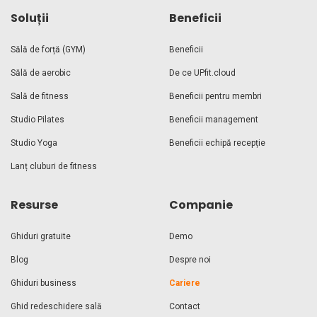
Soluții
Beneficii
Sălă de forță (GYM)
Beneficii
Sălă de aerobic
De ce UPfit.cloud
Sală de fitness
Beneficii pentru membri
Studio Pilates
Beneficii management
Studio Yoga
Beneficii echipă recepție
Lanț cluburi de fitness
Resurse
Companie
Ghiduri gratuite
Demo
Blog
Despre noi
Ghiduri business
Cariere
Ghid redeschidere sală
Contact