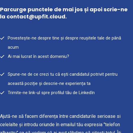
Parcurge punctele de mai jos și apoi scrie-ne
la contact@upfit.cloud.
Povestește-ne despre tine și despre reușitele tale de până
acum
Ai mai lucrat în acest domeniu?
Spune-ne de ce crezi tu că ești candidatul potrivit pentru
această poziție și descrie-ne experiența ta
Trimite-ne link-ul spre profilul tău de LinkedIn
Ajută-ne să facem diferența între candidaturile serioase si
celelalte și introdu oriunde în emailul tău expresia "telefon
albastru" ca să vedem că ai avut răbdare să citești totul. Îți